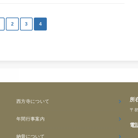
2
3
4
所
西方寺について
〒8
年間行事案内
電
納骨について