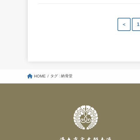
＜
1
タグ : 納骨堂
HOME