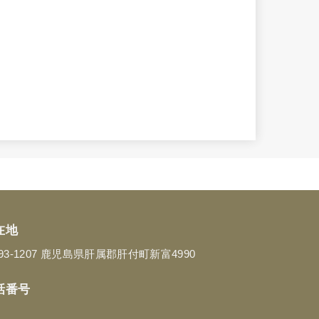
在地
93-1207 鹿児島県肝属郡肝付町新富4990
話番号