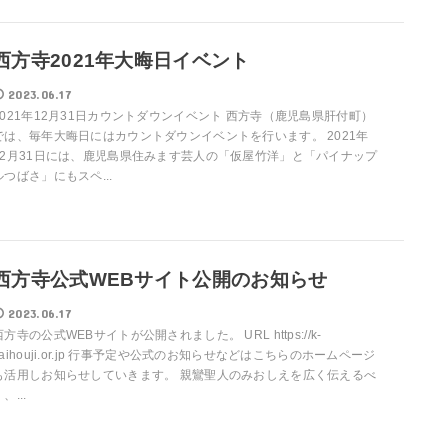
西方寺2021年大晦日イベント
2023.06.17
2021年12月31日カウントダウンイベント 西方寺（鹿児島県肝付町）
では、毎年大晦日にはカウントダウンイベントを行います。 2021年
12月31日には、鹿児島県住みます芸人の「仮屋竹洋」と「パイナップ
ルつばさ」にもスペ...
西方寺公式WEBサイト公開のお知らせ
2023.06.17
西方寺の公式WEBサイトが公開されました。 URL https://k-
saihouji.or.jp 行事予定や公式のお知らせなどはこちらのホームページ
も活用しお知らせしていきます。 親鸞聖人のみおしえを広く伝えるべ
、...