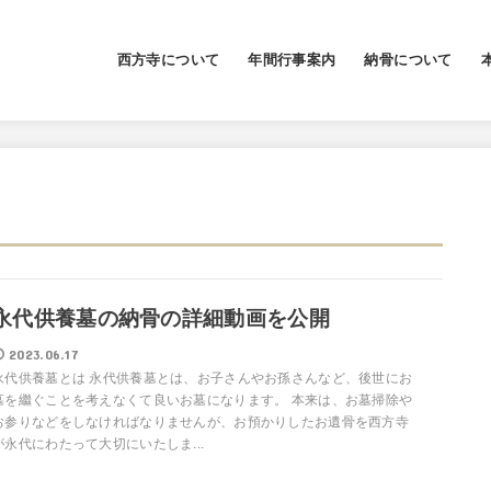
西方寺について
年間行事案内
納骨について
永代供養墓
納骨壇
海洋葬
永代供養墓の納骨の詳細動画を公開
2023.06.17
永代供養墓とは 永代供養墓とは、お子さんやお孫さんなど、後世にお
墓を繼ぐことを考えなくて良いお墓になります。 本来は、お墓掃除や
お参りなどをしなければなりませんが、お預かりしたお遺骨を西方寺
が永代にわたって大切にいたしま...