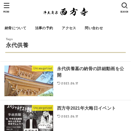
MENU
SEARCH
納骨について
法事の予約
アクセス
問い合わせ
永代供養
永代供養墓の納骨の詳細動画を公
Uncategorized
開
2023.06.17
西方寺2021年大晦日イベント
Uncategorized
2023.06.17