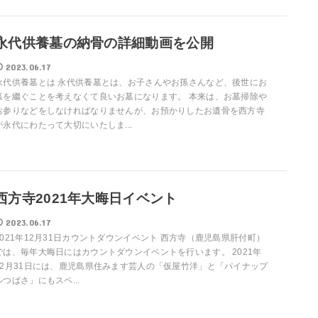
永代供養墓の納骨の詳細動画を公開
2023.06.17
永代供養墓とは 永代供養墓とは、お子さんやお孫さんなど、後世にお
墓を繼ぐことを考えなくて良いお墓になります。 本来は、お墓掃除や
お参りなどをしなければなりませんが、お預かりしたお遺骨を西方寺
が永代にわたって大切にいたしま...
西方寺2021年大晦日イベント
2023.06.17
2021年12月31日カウントダウンイベント 西方寺（鹿児島県肝付町）
では、毎年大晦日にはカウントダウンイベントを行います。 2021年
12月31日には、鹿児島県住みます芸人の「仮屋竹洋」と「パイナップ
ルつばさ」にもスペ...