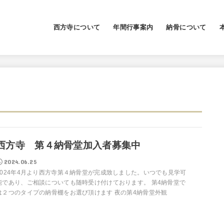
西方寺について
年間行事案内
納骨について
永代供養墓
納骨壇
海洋葬
西方寺 第４納骨堂加入者募集中
2024.06.25
2024年4月より西方寺第４納骨堂が完成致しました。いつでも見学可
能であり、ご相談についても随時受け付けております。 第4納骨堂で
は２つのタイプの納骨棚をお選び頂けます 夜の第4納骨堂外観