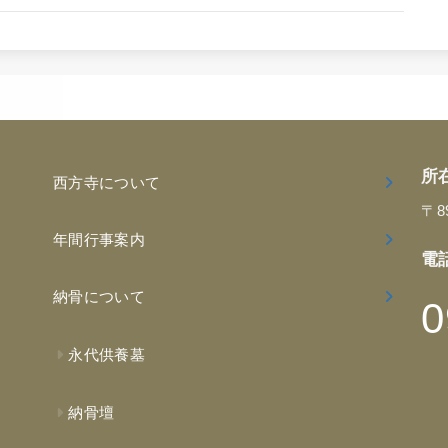
所
西方寺について
〒8
年間行事案内
電
納骨について
0
永代供養墓
納骨壇